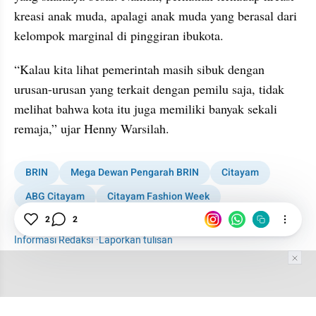
kreasi anak muda, apalagi anak muda yang berasal dari 
kelompok marginal di pinggiran ibukota.
“Kalau kita lihat pemerintah masih sibuk dengan 
urusan-urusan yang terkait dengan pemilu saja, tidak 
melihat bahwa kota itu juga memiliki banyak sekali 
remaja,” ujar Henny Warsilah.
BRIN
Mega Dewan Pengarah BRIN
Citayam
ABG Citayam
Citayam Fashion Week
Anies Baswedan
Ridwan Kamil
2
2
Informasi Redaksi
·
Laporkan tulisan
Tim Editor
Editor Section