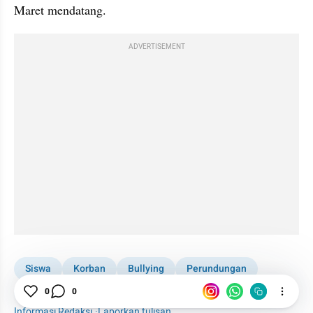
Maret mendatang.
ADVERTISEMENT
Siswa
Korban
Bullying
Perundungan
Yogya
Pendidikan
0
0
Informasi Redaksi
·
Laporkan tulisan