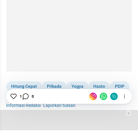
Hitung Cepat
Pilkada
Yogya
Hasto
PDIP
Yogyakarta
Wali Kota
1
0
Informasi Redaksi
·
Laporkan tulisan
Tim Editor
Editor Section