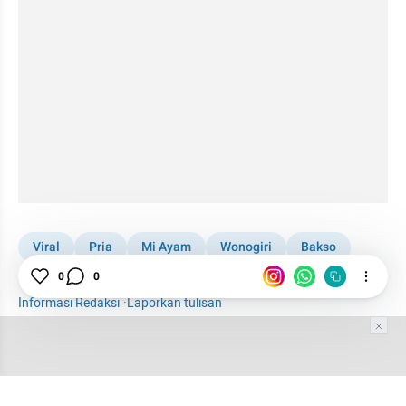
Viral
Pria
Mi Ayam
Wonogiri
Bakso
Jogja
0
0
Informasi Redaksi
·
Laporkan tulisan
Tim Editor
Editor Section