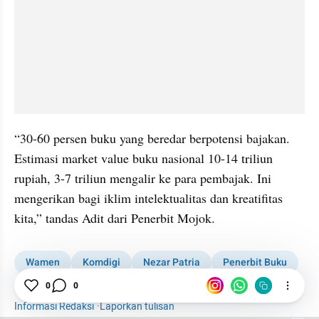
“30-60 persen buku yang beredar berpotensi bajakan. 
Estimasi market value buku nasional 10-14 triliun 
rupiah, 3-7 triliun mengalir ke para pembajak. Ini 
mengerikan bagi iklim intelektualitas dan kreatifitas 
kita,” tandas Adit dari Penerbit Mojok.
Wamen
Komdigi
Nezar Patria
Penerbit Buku
Buku
0
Nasional
0
Industri
Buku Baru
Informasi Redaksi
·
Laporkan tulisan