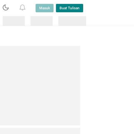
Masuk
Buat Tulisan
Loading
Loading
Lainnya