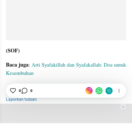
(SOF)
Baca juga
: 
Arti Syafakillah dan Syafakallah: Doa untuk 
Kesembuhan
Bahasa Arab
Islam
Doa
0
0
Laporkan tulisan
Tim Editor
Editor Section