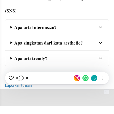
(SNS)
Frequently Asked Question Section
Apa arti Intermezzo?
Apa singkatan dari kata aesthetic?
Apa arti trendy?
Instagramable
Instagram
Bahasa Gaul
0
0
Laporkan tulisan
Tim Editor
Editor Section