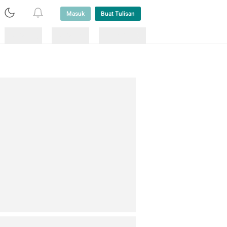
Masuk
Buat Tulisan
Loading
Loading
Lainnya