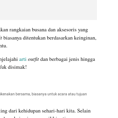
kan rangkaian busana dan aksesoris yang 
it
 biasanya ditentukan berdasarkan keinginan, 
ntu.
njelajahi 
arti
outfit
 dan berbagai jenis hingga 
Yuk disimak!
 dikenakan bersama, biasanya untuk acara atau tujuan 
g dari kehidupan sehari-hari kita. Selain 