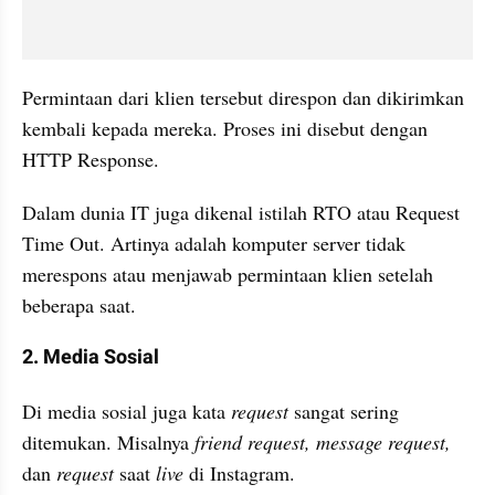
Permintaan dari klien tersebut direspon dan dikirimkan 
kembali kepada mereka. Proses ini disebut dengan 
HTTP Response.
Dalam dunia IT juga dikenal istilah RTO atau Request 
Time Out. Artinya adalah komputer server tidak 
merespons atau menjawab permintaan klien setelah 
beberapa saat.
2. Media Sosial
Di media sosial juga kata 
request
 sangat sering 
ditemukan. Misalnya 
friend request, message request,
dan 
request
 saat 
live
 di Instagram. 