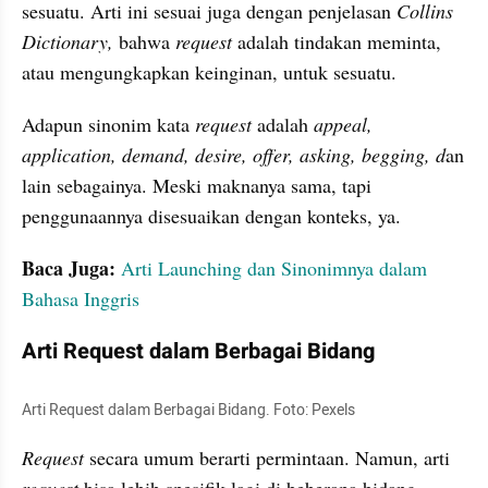
sesuatu. Arti ini sesuai juga dengan penjelasan 
Collins 
Dictionary,
 bahwa 
request
 adalah tindakan meminta, 
atau mengungkapkan keinginan, untuk sesuatu.
Adapun sinonim kata 
request
 adalah
 appeal, 
application, demand, desire, offer, asking, begging, d
an 
lain sebagainya. Meski maknanya sama, tapi 
penggunaannya disesuaikan dengan konteks, ya.
Baca Juga: 
Arti Launching dan Sinonimnya dalam 
Bahasa Inggris
Arti Request dalam Berbagai Bidang
Arti Request dalam Berbagai Bidang. Foto: Pexels
Request
 secara umum berarti permintaan. Namun, arti 
request
 bisa lebih spesifik lagi di beberapa bidang. 