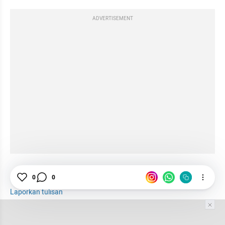
ADVERTISEMENT
0
0
Organisasi
Manusia
Manajemen
Laporkan tulisan
Tim Editor
Editor Section