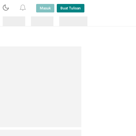
Masuk
Buat Tulisan
Loading
Loading
Lainnya