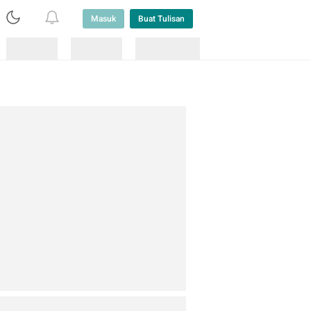
Masuk
Buat Tulisan
Loading
Loading
Lainnya