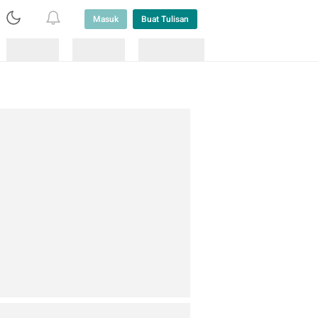
Masuk
Buat Tulisan
Loading
Loading
Lainnya