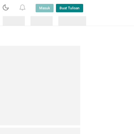
Masuk
Buat Tulisan
Loading
Loading
Lainnya