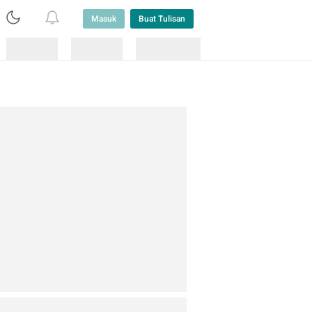
Masuk
Buat Tulisan
Loading
Loading
Lainnya