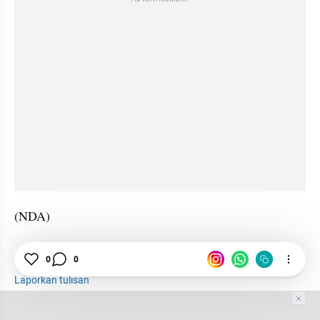
(NDA)
0
0
Pantun
Lucu
Semangat
GPT
Laporkan tulisan
Tim Editor
Editor Section