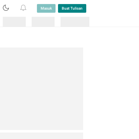
Masuk
Buat Tulisan
Loading
Loading
Lainnya