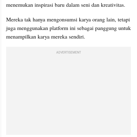
menemukan inspirasi baru dalam seni dan kreativitas.
Mereka tak hanya mengonsumsi karya orang lain, tetapi 
juga menggunakan platform ini sebagai panggung untuk 
menampilkan karya mereka sendiri.
ADVERTISEMENT