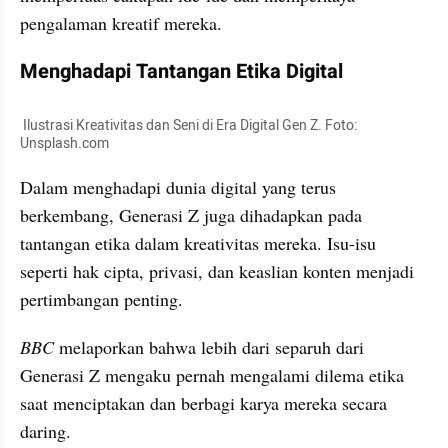
pengalaman kreatif mereka.
Menghadapi Tantangan Etika Digital
 Ilustrasi Kreativitas dan Seni di Era Digital Gen Z. Foto: 
Unsplash.com
Dalam menghadapi dunia digital yang terus 
berkembang, Generasi Z juga dihadapkan pada 
tantangan etika dalam kreativitas mereka. Isu-isu 
seperti hak cipta, privasi, dan keaslian konten menjadi 
pertimbangan penting.
BBC
 melaporkan bahwa lebih dari separuh dari 
Generasi Z mengaku pernah mengalami dilema etika 
saat menciptakan dan berbagi karya mereka secara 
daring.