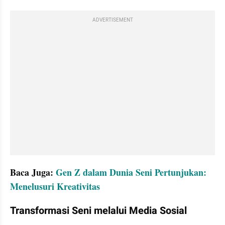
ADVERTISEMENT
Baca Juga: 
Gen Z dalam Dunia Seni Pertunjukan: 
Menelusuri Kreativitas
Transformasi Seni melalui Media Sosial