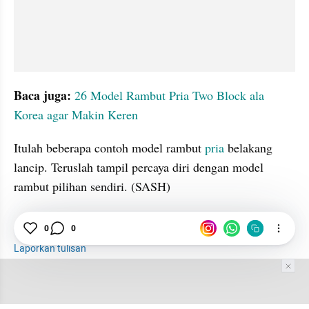
Baca juga: 
26 Model Rambut Pria Two Block ala 
Korea agar Makin Keren
Itulah beberapa contoh model rambut 
pria
 belakang 
lancip. Teruslah tampil percaya diri dengan model 
rambut pilihan sendiri. (SASH)
0
0
Gaya Rambut
Pria
Rambut
Laporkan tulisan
Tim Editor
Editor Section