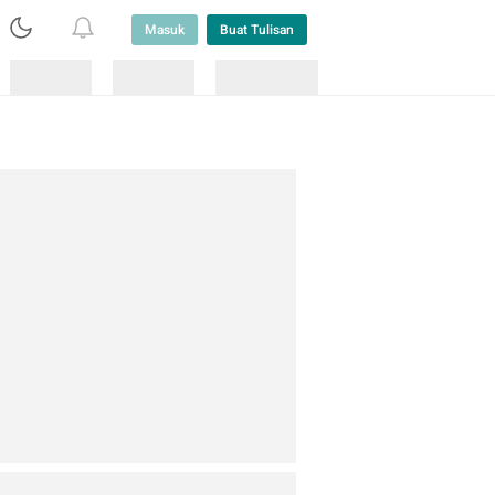
Masuk
Buat Tulisan
Loading
Loading
Lainnya