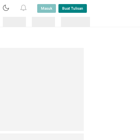
Masuk
Buat Tulisan
Loading
Loading
Lainnya