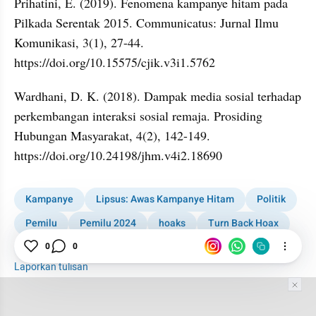
Prihatini, E. (2019). Fenomena kampanye hitam pada 
Pilkada Serentak 2015. Communicatus: Jurnal Ilmu 
Komunikasi, 3(1), 27-44. 
https://doi.org/10.15575/cjik.v3i1.5762
Wardhani, D. K. (2018). Dampak media sosial terhadap 
perkembangan interaksi sosial remaja. Prosiding 
Hubungan Masyarakat, 4(2), 142-149. 
https://doi.org/10.24198/jhm.v4i2.18690
Kampanye
Lipsus: Awas Kampanye Hitam
Politik
Pemilu
Pemilu 2024
hoaks
Turn Back Hoax
Penyebar Hoaks
Lipsus Pilpres
0
0
Laporkan tulisan
Tim Editor
Editor Section