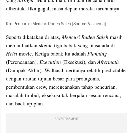
yang 
airtight. 
Mau tak mau, tim dan rencana harus 
dibentuk. Jika gagal, masa depan mereka taruhannya. 
Kru Pencuri di Mencuri Raden Saleh (Source: Visinema)
Seperti dikatakan di atas, 
Mencuri Raden Saleh 
masih 
memanfaatkan skema tiga babak yang biasa ada di 
Heist 
movie. Ketiga babak itu adalah 
Planning 
(Perencanaan), 
Execution 
(Eksekusi), dan 
Aftermath 
(Dampak Akhir). Walhasil, ceritanya relatih predictable 
dengan urutan tujuan besar para protagonis, 
pembentukan crew, merencanakan tahap pencurian, 
masalah timbul, eksekusi tak berjalan sesuai rencana, 
dan back up plan. 
ADVERTISEMENT