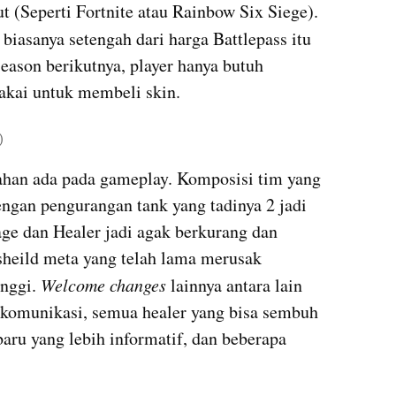
t (Seperti Fortnite atau Rainbow Six Siege). 
biasanya setengah dari harga Battlepass itu 
season berikutnya, player hanya butuh 
akai untuk membeli skin. 
)
ahan ada pada gameplay. Komposisi tim yang 
engan pengurangan tank yang tadinya 2 jadi 
e dan Healer jadi agak berkurang dan 
begitu pula musnahnya double sheild meta yang telah lama merusak 
inggi. 
Welcome changes 
lainnya antara lain 
omunikasi, semua healer yang bisa sembuh 
aru yang lebih informatif, dan beberapa 