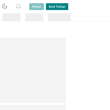
Masuk
Buat Tulisan
Loading
Loading
Lainnya