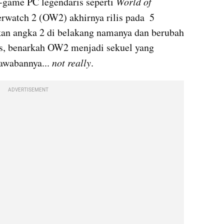
-game PC legendaris seperti 
World of 
rwatch 2 (OW2) akhirnya rilis pada  5 
n angka 2 di belakang namanya dan berubah 
tis, benarkah OW2 menjadi sekuel yang 
awabannya... 
not really
.
ADVERTISEMENT