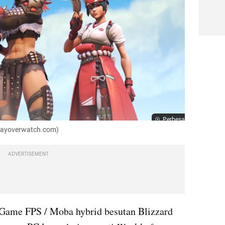
Perbesar
playoverwatch.com)
ADVERTISEMENT
Game FPS / Moba hybrid besutan Blizzard 