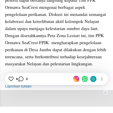
peserta dapat bertanya langsung kepada Tim PPK 
Ormawa SeaCrest mengenai berbagai aspek 
pengelolaan perikanan. Diskusi ini menandai semangat 
kolaborasi dan keterlibatan aktif kelompok Nelayan 
dalam upaya menjaga kelestarian sumber daya laut. 
Dengan diserahkannya Peta Zona Lestari ini, tim PPK 
Ormawa SeaCrest FPIK  mengharapkan pengelolaan 
perikanan di Desa Jambu dapat dilakukan dengan lebih 
terencana, serta berkontribusi terhadap kesejahteraan 
masyarakat Nelayan dan pelestarian lingkungan.
Perikanan
6
2
Nelayan
Peta
Jepara
UNDIP
Laporkan tulisan
Tim Editor
Editor Section