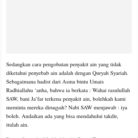
Sedangkan cara pengobatan penyakit ain yang tidak 
diketahui penyebab ain adalah dengan Quryah Syariah. 
Sebagaimana hadist dari Asma bintu Umais 
Radhiallahu ‘anha, bahwa ia berkata : Wahai rasulullah 
SAW, bani Ja’far terkena penyakit ain, bolehkah kami 
meminta mereka diruqyah? Nabi SAW menjawab : iya 
boleh. Andaikan ada yang bisa mendahului takdir, 
itulah ain.