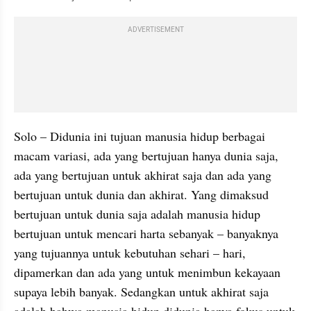
ADVERTISEMENT
Solo – Didunia ini tujuan manusia hidup berbagai 
macam variasi, ada yang bertujuan hanya dunia saja, 
ada yang bertujuan untuk akhirat saja dan ada yang 
bertujuan untuk dunia dan akhirat. Yang dimaksud 
bertujuan untuk dunia saja adalah manusia hidup 
bertujuan untuk mencari harta sebanyak – banyaknya 
yang tujuannya untuk kebutuhan sehari – hari, 
dipamerkan dan ada yang untuk menimbun kekayaan 
supaya lebih banyak. Sedangkan untuk akhirat saja 
adalah bahwa manusia hidup didunia hanya fokus untuk 