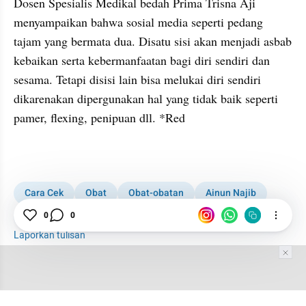
Dosen Spesialis Medikal bedah Prima Trisna Aji 
menyampaikan bahwa sosial media seperti pedang 
tajam yang bermata dua. Disatu sisi akan menjadi asbab 
kebaikan serta kebermanfaatan bagi diri sendiri dan 
sesama. Tetapi disisi lain bisa melukai diri sendiri 
dikarenakan dipergunakan hal yang tidak baik seperti 
pamer, flexing, penipuan dll. *Red
Cara Cek
Obat
Obat-obatan
Ainun Najib
Anak
0
0
Laporkan tulisan
Tim Editor
Editor Section