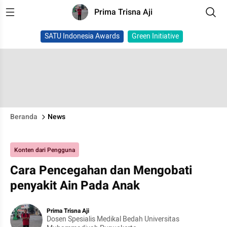
Prima Trisna Aji
SATU Indonesia Awards
Green Initiative
Beranda
News
Konten dari Pengguna
Cara Pencegahan dan Mengobati
penyakit Ain Pada Anak
Prima Trisna Aji
Dosen Spesialis Medikal Bedah Universitas