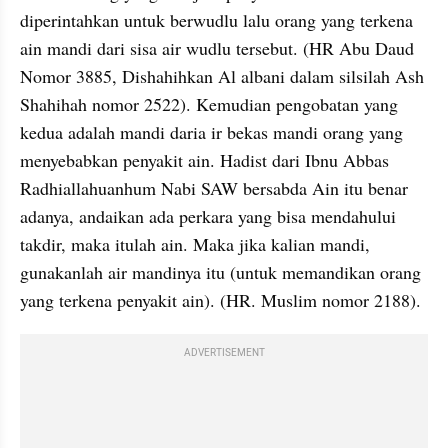
diperintahkan untuk berwudlu lalu orang yang terkena 
ain mandi dari sisa air wudlu tersebut. (HR Abu Daud 
Nomor 3885, Dishahihkan Al albani dalam silsilah Ash 
Shahihah nomor 2522). Kemudian pengobatan yang 
kedua adalah mandi daria ir bekas mandi orang yang 
menyebabkan penyakit ain. Hadist dari Ibnu Abbas 
Radhiallahuanhum Nabi SAW bersabda Ain itu benar 
adanya, andaikan ada perkara yang bisa mendahului 
takdir, maka itulah ain. Maka jika kalian mandi, 
gunakanlah air mandinya itu (untuk memandikan orang 
yang terkena penyakit ain). (HR. Muslim nomor 2188).
ADVERTISEMENT