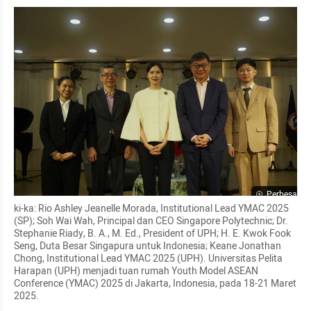
Perbesar
ki-ka: Rio Ashley Jeanelle Morada, Institutional Lead YMAC 2025 
(SP); Soh Wai Wah, Principal dan CEO Singapore Polytechnic; Dr. 
Stephanie Riady, B. A., M. Ed., President of UPH; H. E. Kwok Fook 
Seng, Duta Besar Singapura untuk Indonesia; Keane Jonathan 
Chong, Institutional Lead YMAC 2025 (UPH). Universitas Pelita 
Harapan (UPH) menjadi tuan rumah Youth Model ASEAN 
Conference (YMAC) 2025 di Jakarta, Indonesia, pada 18-21 Maret 
2025.