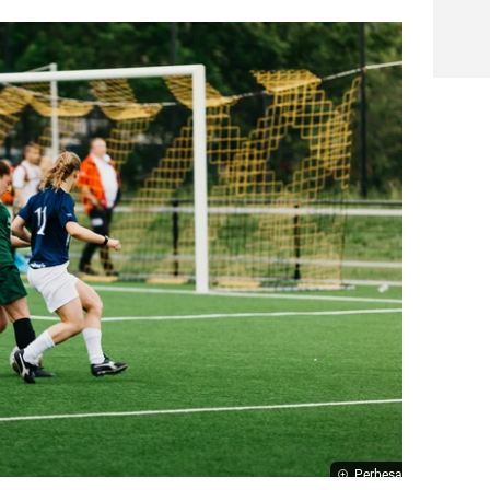
Perbesar