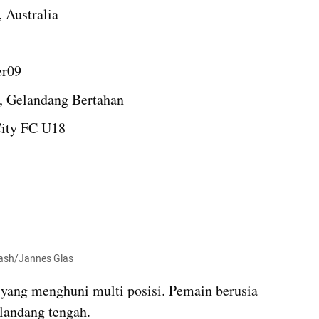
 Australia
er09
h, Gelandang Bertahan
City FC U18
plash/Jannes Glas
ang menghuni multi posisi. Pemain berusia 
elandang tengah.