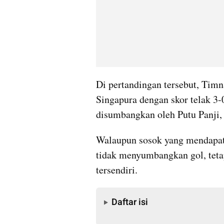
Di pertandingan tersebut, Timn
Singapura dengan skor telak 3-0
disumbangkan oleh Putu Panji, 
Walaupun sosok yang mendapat j
tidak menyumbangkan gol, teta
tersendiri.
Daftar isi
Daftar isi