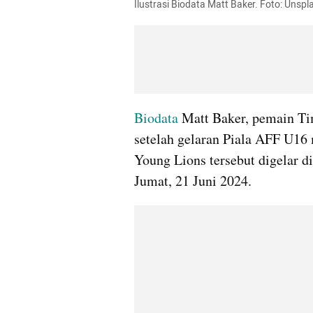
Ilustrasi Biodata Matt Baker. Foto: Uns
Biodata
 Matt Baker, pemain Ti
setelah gelaran Piala AFF U16
Young Lions tersebut digelar d
Jumat, 21 Juni 2024.