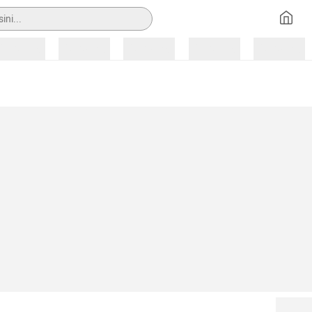
Loading
Loading
Loading
Loading
Loading