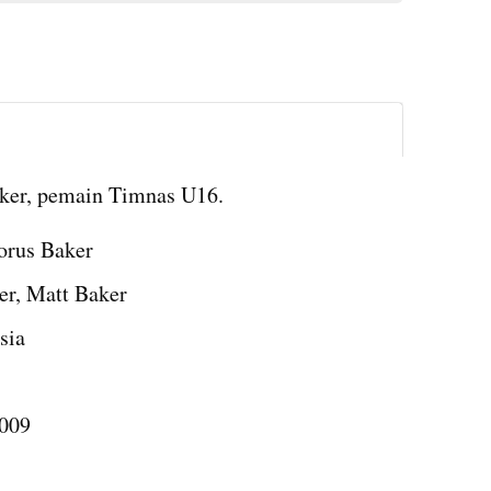
instagram embed
aker, pemain Timnas U16.
orus Baker
r, Matt Baker
sia
2009