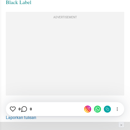
Black Label
ADVERTISEMENT
Daerah Indepth
IVE
Profil
K-Pop
0
0
Laporkan tulisan
Tim Editor
Editor Section