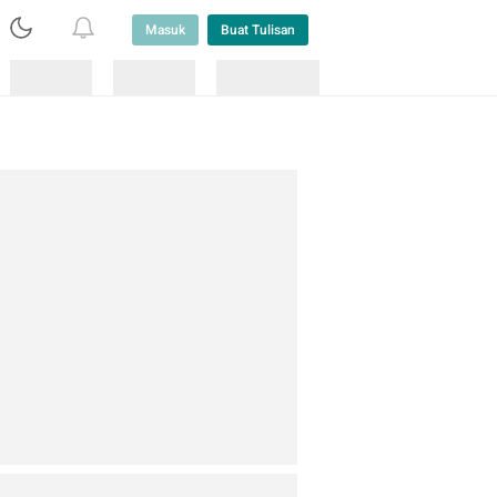
Masuk
Buat Tulisan
Loading
Loading
Lainnya