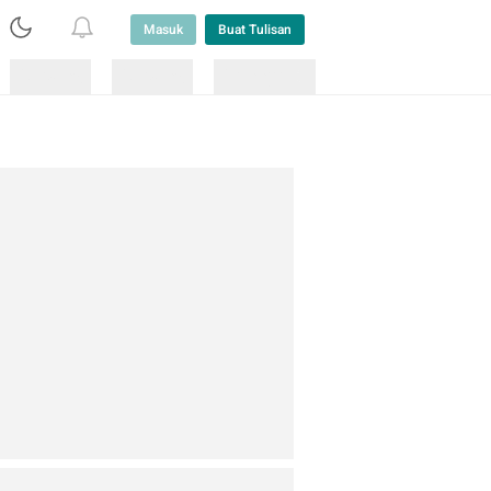
Masuk
Buat Tulisan
Loading
Loading
Lainnya