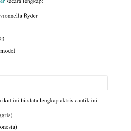
er 
secara lengkap:
vionnella Ryder
93
, model
instagram embed
rikut ini biodata lengkap aktris cantik ini:
gris)
onesia)