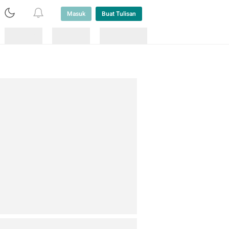
Masuk
Buat Tulisan
Loading
Loading
Lainnya