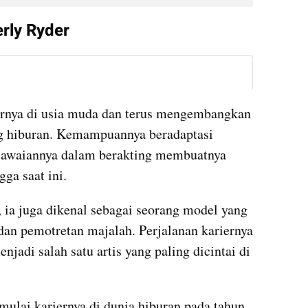
erly Ryder
instagram embed
ernya di usia muda dan terus mengembangkan 
g hiburan. Kemampuannya beradaptasi 
iawaiannya dalam berakting membuatnya 
gga saat ini.
, ia juga dikenal sebagai seorang model yang 
dan pemotretan majalah. Perjalanan kariernya 
adi salah satu artis yang paling dicintai di 
mulai kariernya di dunia hiburan pada tahun 