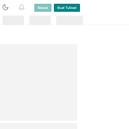
Masuk
Buat Tulisan
Loading
Loading
Lainnya