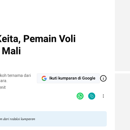
eita, Pemain Voli
 Mali
okoh ternama dari
Ikuti kumparan di Google
ara.
nit
gan dari redaksi kumparan