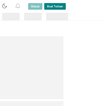
Masuk
Buat Tulisan
Loading
Loading
Lainnya