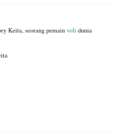
instagram embed
ory Keita, seorang pemain 
voli 
dunia 
ita