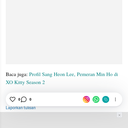
Baca juga: 
Profil Sang Heon Lee, Pemeran Min Ho di 
XO Kitty Season 2
Daerah Indepth
Profil
Song Hye Kyo
Aktris
0
0
Laporkan tulisan
Tim Editor
Editor Section