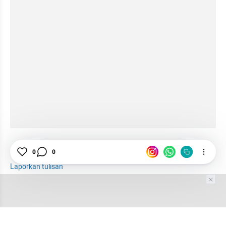
Lingkungan
0
0
Sulawesi Tengah
Laporkan tulisan
Tim Editor
Editor Section