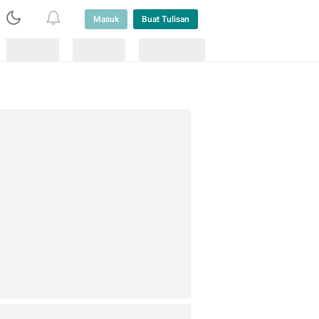
Masuk
Buat Tulisan
Loading
Loading
Lainnya