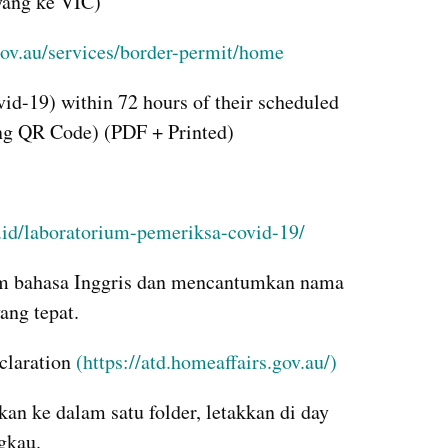
 yang ke VIC)
gov.au/services/border-permit/home
vid-19) within 72 hours of their scheduled 
ing QR Code) (PDF + Printed)
.id/laboratorium-pemeriksa-covid-19/
am bahasa Inggris dan mencantumkan nama 
ang tepat.
claration 
(https://atd.homeaffairs.gov.au/)
n ke dalam satu folder, letakkan di day 
gkau.