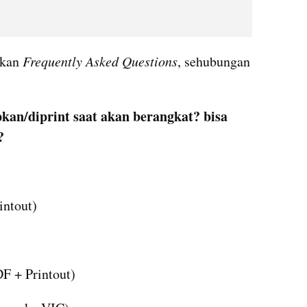
kan 
Frequently Asked Questions
, sehubungan 
:
kan/diprint saat akan berangkat? bisa 
?
intout)
DF + Printout)