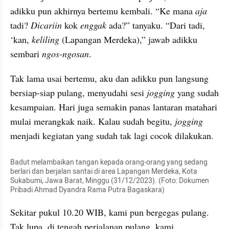
adikku pun akhirnya bertemu kembali. “Ke mana 
aja
tadi? 
Dicariin
 kok 
enggak
 ada?” tanyaku. “Dari tadi, 
‘kan, 
keliling
 (Lapangan Merdeka),” jawab adikku 
sembari 
ngos-ngosan
.
Tak lama usai bertemu, aku dan adikku pun langsung 
bersiap-siap pulang, menyudahi sesi 
jogging
 yang sudah 
kesampaian. Hari juga semakin panas lantaran matahari 
mulai merangkak naik. Kalau sudah begitu, 
jogging
menjadi kegiatan yang sudah tak lagi cocok dilakukan.
Badut melambaikan tangan kepada orang-orang yang sedang 
berlari dan berjalan santai di area Lapangan Merdeka, Kota 
Sukabumi, Jawa Barat, Minggu (31/12/2023). (Foto: Dokumen 
Pribadi Ahmad Dyandra Rama Putra Bagaskara) 
Sekitar pukul 10.20 WIB, kami pun bergegas pulang. 
Tak lupa, di tengah perjalanan pulang, kami 