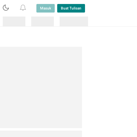
Masuk
Buat Tulisan
Loading
Loading
Lainnya