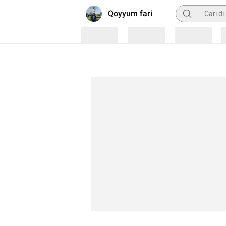
Pencarian
Qoyyum fari
Loading
Loading
Loading