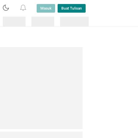
Masuk
Buat Tulisan
Loading
Loading
Lainnya