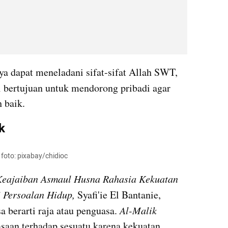
 dapat meneladani sifat-sifat Allah SWT, 
ni bertujuan untuk mendorong pribadi agar 
 baik.
k 
 foto: pixabay/chidioc
99 Rahasia Keajaiban Asmaul Husna Rahasia Kekuatan 
 Persoalan Hidup, 
Syafi'ie El Bantanie, 
a berarti raja atau penguasa. 
Al-Malik 
aan terhadap sesuatu karena kekuatan 