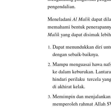
pengendalian.
Meneladani 
Al Malik 
dapat dil
memahami bentuk penerapannya,
Malik
 yang dapat disimak lebih
Dapat menundukkan diri untu
dengan sebaik-baiknya. 
Mampu menguasai hawa nafsu 
ke dalam keburukan. Lantaran
hindari perilaku  tercela y
di akhirat kelak.
Memimpin dan menjalankan t
memperoleh rahmat Allah S