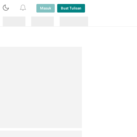
Masuk
Buat Tulisan
Loading
Loading
Lainnya