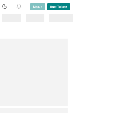
Masuk
Buat Tulisan
Loading
Loading
Lainnya