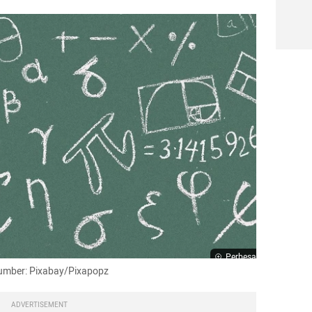
Perbesar
Sumber: Pixabay/Pixapopz
ADVERTISEMENT