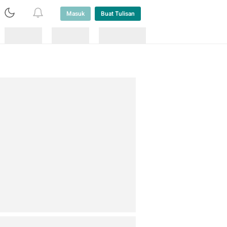
Masuk
Buat Tulisan
Loading
Loading
Lainnya