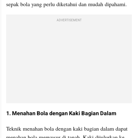
sepak bola yang perlu diketahui dan mudah dipahami. 
ADVERTISEMENT
1. Menahan Bola dengan Kaki Bagian Dalam
Teknik menahan bola dengan kaki bagian dalam dapat 
menahan bola menyusur di tanah. Kaki dijulurkan ke 