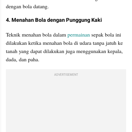
dengan bola datang.
4. Menahan Bola dengan Punggung Kaki
Teknik menahan bola dalam 
permainan
 sepak bola ini 
dilakukan ketika menahan bola di udara tanpa jatuh ke 
tanah yang dapat dilakukan juga menggunakan kepala, 
dada, dan paha.
ADVERTISEMENT