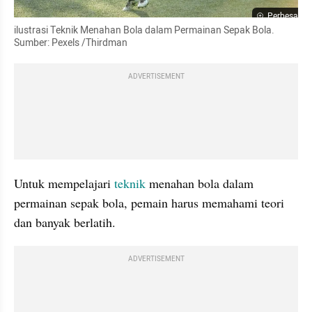
Perbesar
ilustrasi Teknik Menahan Bola dalam Permainan Sepak Bola. 
Sumber: Pexels /Thirdman
ADVERTISEMENT
Untuk mempelajari 
teknik
 menahan bola dalam 
permainan sepak bola, pemain harus memahami teori 
dan banyak berlatih.
ADVERTISEMENT