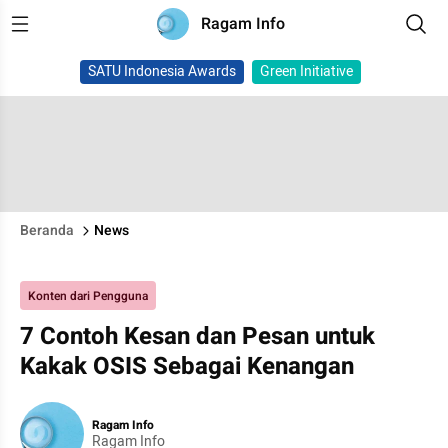
Ragam Info
SATU Indonesia Awards
Green Initiative
Beranda
News
Konten dari Pengguna
7 Contoh Kesan dan Pesan untuk
Kakak OSIS Sebagai Kenangan
Ragam Info
Ragam Info