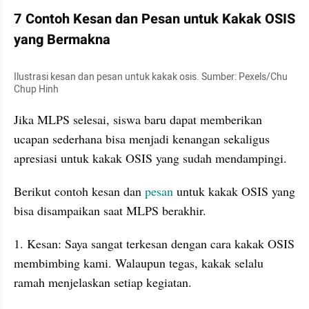
7 Contoh Kesan dan Pesan untuk Kakak OSIS 
yang Bermakna
Ilustrasi kesan dan pesan untuk kakak osis. Sumber: Pexels/Chu 
Chup Hinh
Jika MLPS selesai, siswa baru dapat memberikan 
ucapan sederhana bisa menjadi kenangan sekaligus 
apresiasi untuk kakak OSIS yang sudah mendampingi.
Berikut contoh kesan dan 
pesan
 untuk kakak OSIS yang 
bisa disampaikan saat MLPS berakhir.
1. Kesan: Saya sangat terkesan dengan cara kakak OSIS 
membimbing kami. Walaupun tegas, kakak selalu 
ramah menjelaskan setiap kegiatan.