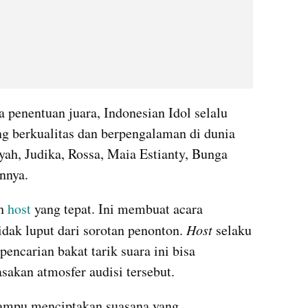
a penentuan juara, Indonesian Idol selalu 
g berkualitas dan berpengalaman di dunia 
h, Judika, Rossa, Maia Estianty, Bunga 
innya.
h 
host 
yang tepat. Ini membuat acara 
idak luput dari sorotan penonton. 
Host
 selaku 
ncarian bakat tarik suara ini bisa 
kan atmosfer audisi tersebut.
ampu menciptakan suasana yang 