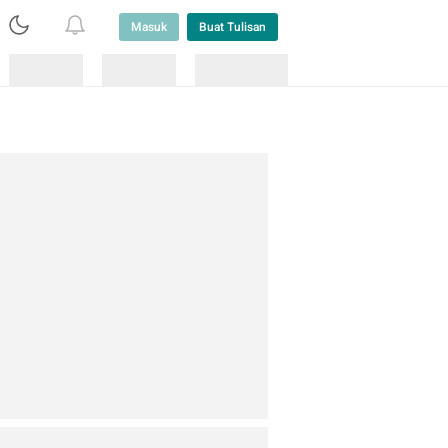
Masuk
Buat Tulisan
Loading
Loading
Lainnya