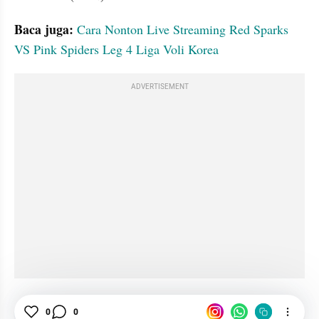
Baca juga:
Cara Nonton Live Streaming Red Sparks 
VS Pink Spiders Leg 4 Liga Voli Korea
ADVERTISEMENT
0
0
Voli
Korea
Sejarah