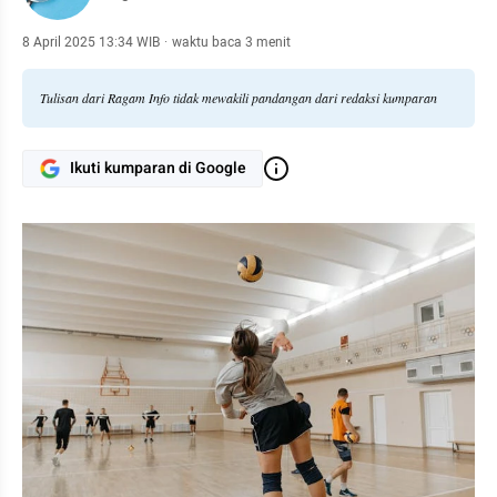
8 April 2025 13:34 WIB
·
waktu baca 3 menit
Tulisan dari Ragam Info tidak mewakili pandangan dari redaksi kumparan
Ikuti kumparan di Google