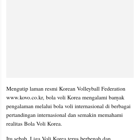
Mengutip laman resmi Korean Volleyball Federation 
www.kovo.co.kr, bola voli Korea mengalami banyak 
pengalaman melalui bola voli internasional di berbagai 
pertandingan internasional dan semakin memahami 
realitas Bola Voli Korea.
Itu sebab, Liga Voli Korea terus berbenah dan 