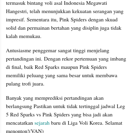
termasuk bintang voli asal Indonesia Megawati 
Hangestri, telah menunjukkan kekuatan serangan yang 
impresif. Sementara itu, Pink Spiders dengan skuad 
solid dan permainan bertahan yang disiplin juga tidak 
kalah memukau.
Antusiasme penggemar sangat tinggi menjelang 
pertandingan ini. Dengan rekor pertemuan yang imbang 
di final, baik Red Sparks maupun Pink Spiders 
memiliki peluang yang sama besar untuk membawa 
pulang trofi juara. 
Banyak yang memprediksi pertandingan akan 
berlangsung Pastikan untuk tidak tertinggal jadwal Leg 
5 Red Sparks vs Pink Spiders yang bisa jadi akan 
mencatatkan 
sejarah
 baru di Liga Voli Korea. Selamat 
menonton!(VAN)