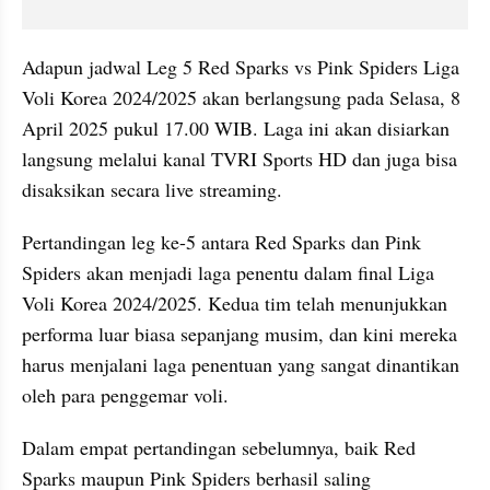
Adapun jadwal Leg 5 Red Sparks vs Pink Spiders Liga 
Voli Korea 2024/2025 akan berlangsung pada Selasa, 8 
April 2025 pukul 17.00 WIB. Laga ini akan disiarkan 
langsung melalui kanal TVRI Sports HD dan juga bisa 
disaksikan secara live streaming.
Pertandingan leg ke-5 antara Red Sparks dan Pink 
Spiders akan menjadi laga penentu dalam final Liga 
Voli Korea 2024/2025. Kedua tim telah menunjukkan 
performa luar biasa sepanjang musim, dan kini mereka 
harus menjalani laga penentuan yang sangat dinantikan 
oleh para penggemar voli.
Dalam empat pertandingan sebelumnya, baik Red 
Sparks maupun Pink Spiders berhasil saling 