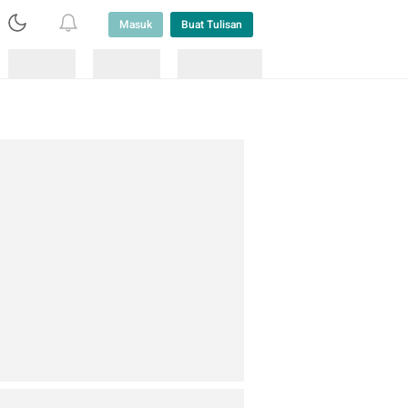
Masuk
Buat Tulisan
Loading
Loading
Lainnya