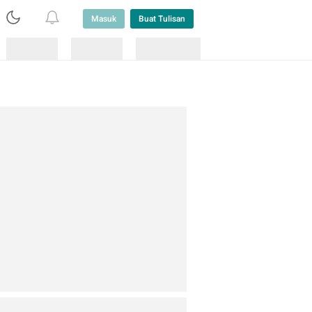
Masuk
Buat Tulisan
Loading
Loading
Lainnya